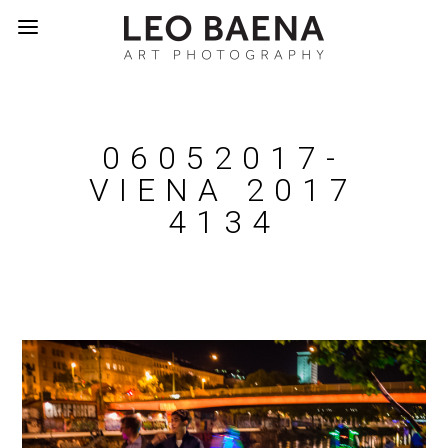
06052017-
VIENA 2017
4134